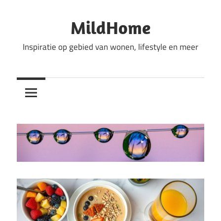
Ga
naar
MildHome
de
Inspiratie op gebied van wonen, lifestyle en meer
inhoud